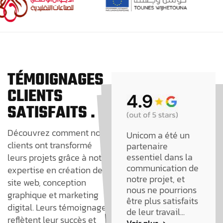
TÉMOIGNAGES
CLIENTS
SATISFAITS .
Découvrez comment nos
Unicom Digital
Vraiment équipe
très professionnel
je suis très
Unicom a été un
"Très
Nous sommes très
clients ont transformé
Agency a
Nous sommes très
satisfaits de notre
collaboration et de
voir que les
résultats
souhaités sont au
partenaire
"Très
professionnel"
satisfaits de notre
développé pour
leurs projets grâce à notre
professionnel"
essentiel dans la
collaboration et de
Voir plus
notre groupe
expertise en création de
Voir plus
satisfaite.....
communication de
voir que les
plusieurs sites
notre projet, et
Voir plus
site web, conception
résultats
internet, des
nous ne pourrions
souhaités sont au
graphique et marketing
Landing Page et
être plus satisfaits
rendez vous....
rendez vous....
digital. Leurs témoignages
Voir plus
de leur travail...
s’occupe de toute
Voir plus
reflètent leur succès et
notre
Voir plus