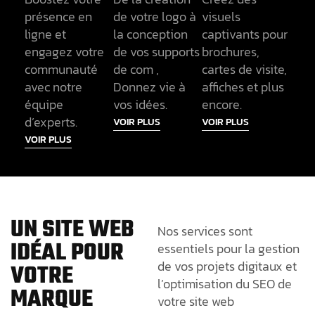
présence en
de votre logo à
visuels
ligne et
la conception
captivants pour
engagez votre
de vos supports
brochures,
communauté
de com ,
cartes de visite,
avec notre
Donnez vie à
affiches et plus
équipe
vos idées.
encore.
d’experts.
VOIR PLUS
VOIR PLUS
VOIR PLUS
UN SITE WEB
Nos services sont
IDÉAL POUR
essentiels pour la gestion
de vos projets digitaux et
VOTRE
l’optimisation du SEO de
MARQUE
votre site web