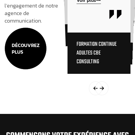
ATTILA HUNS
ATTILA HUNS
l’engagement de notre
Communication....
agence de
Voir plus
SARRA HADDED
communication.
SAM
SAM
FORMATION CONTINUE
DÉCOUVREZ
ADULTES CBE
PLUS
CONSULTING
FRED TAIEB