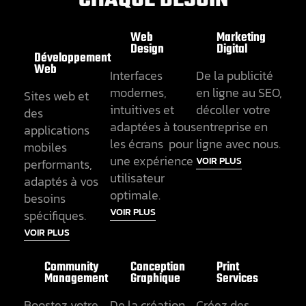
CHAQUE BESOIN
Web
Marketing
Design
Digital
Développement
Web
Interfaces
De la publicité
modernes,
en ligne au SEO,
Sites web et
intuitives et
décoller votre
des
adaptées à tous
entreprise en
applications
les écrans pour
ligne avec nous.
mobiles
une expérience
VOIR PLUS
performants,
utilisateur
adaptés à vos
optimale.
besoins
VOIR PLUS
spécifiques.
VOIR PLUS
Community
Conception
Print
Management
Graphique
Services
Boostez votre
De la création
Créez des