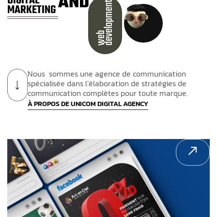
AND
DIGITAL
t
MARKETING
w
e
b
d
e
v
e
l
o
p
m
e
n
Nous sommes une agence de communication
spécialisée dans l’élaboration de stratégies de
communication complètes pour toute marque.
À PROPOS DE UNICOM DIGITAL AGENCY