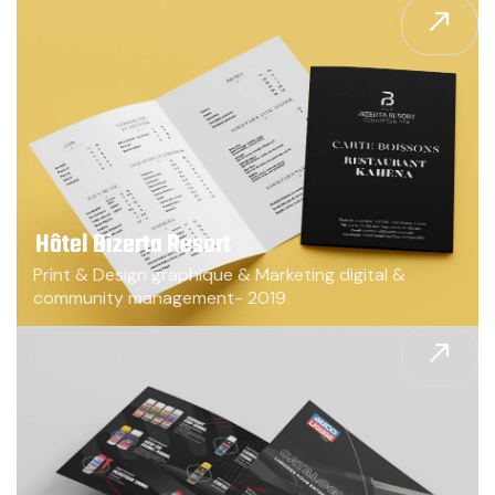
Hôtel Bizerta Resort
Print & Design graphique & Marketing digital &
community management- 2019