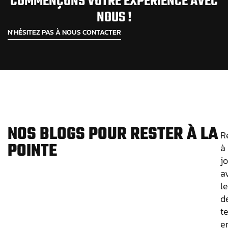
COMMENÇONS VOTRE EXPÉRIENCE AVEC
NOUS !
N'HÉSITEZ PAS À NOUS CONTACTER
NOS BLOGS POUR RESTER À LA
R
POINTE
à
j
a
l
d
t
e