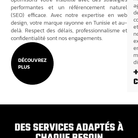
a
performantes et un référencement naturel
d
(SEO) efficace. Avec notre expertise en web
c
design, votre marque rayonne en Tunisie et au-
e
delà. Respect des délais, professionnalisme et
n
confidentialité sont nos engagements.
e
e
m
DÉCOUVREZ
di
PLUS
c
DES SERVICES ADAPTÉS À