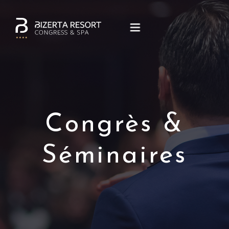
ACCUEIL
SUITES & CHAMBRES
Congrès &
RESTAURANTS & BARS
Séminaires
SÉMINAIRES & ÉVÈNEMENTS
CARAÏBES SPA
CONTACT