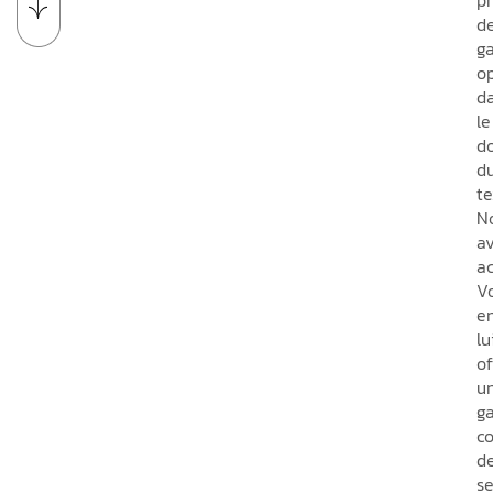
p
d
ga
o
d
le
d
d
te
N
a
a
V
e
lu
of
u
g
c
d
se