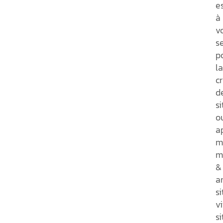
e
à
v
s
p
la
c
d
si
o
a
m
m
&
a
si
vi
si