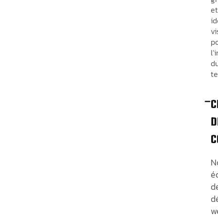
et
id
vi
p
l’
d
te
C
D
C
N
é
d
d
w