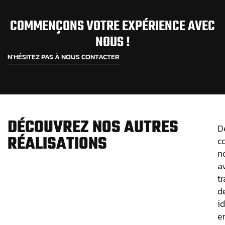
COMMENÇONS VOTRE EXPÉRIENCE AVEC
NOUS !
N'HÉSITEZ PAS À NOUS CONTACTER
DÉCOUVREZ NOS AUTRES
D
RÉALISATIONS
c
n
a
t
d
i
e