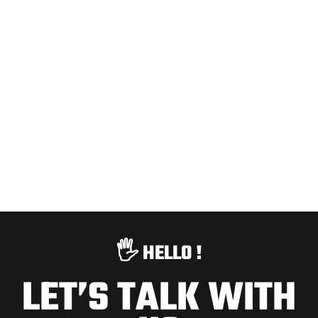
🖐️ HELLO !
LET’S TALK WITH