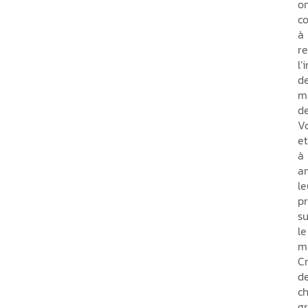
o
c
à
re
l’
d
m
d
V
et
à
a
le
p
su
le
m
C
d
c
g