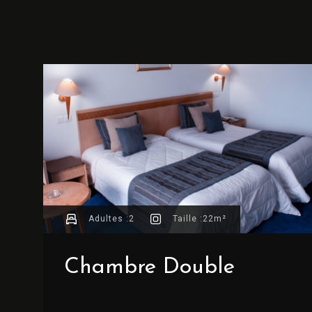
Adultes :
2
Taille :
22m²
Chambre Double