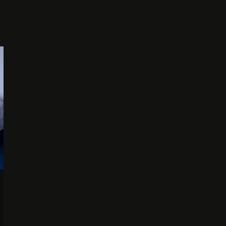
Arrivée
Départ
Adultes
Enfants
1
0