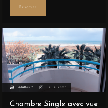
commentaires)
Réserver
Arrivée
Adultes :
1
Taille :
20m²
Chambre Single avec vue
Départ