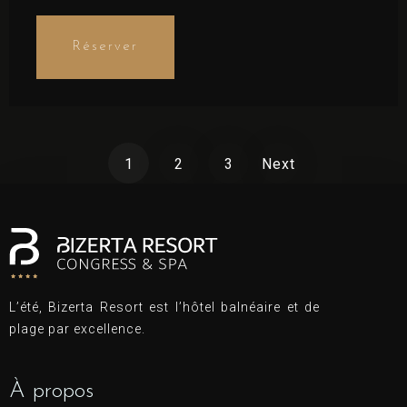
Laudantium beatae aut earum ab doloribus
tempore veritatis repellat natus illo, veniam
Réserver
quibusdam fugit aspernatur cumque harum quos
esse libero nesciunt, molestiae saepe, possimus a
suscipit.
1
2
3
Next
L’été, Bizerta Resort est l’hôtel balnéaire et de
plage par excellence.
À propos